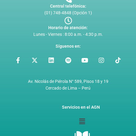
Central telefónica:
(01) 748-4848 (Opción 1)
Horario de atención:
Lunes - Viernes : 8:00 a.m. - 4:30 p.m.
Síguenos en:
F
X
L
S
Y
I
T
a
-
i
p
o
n
i
c
t
n
o
u
s
k
e
w
k
t
t
t
t
b
i
e
i
u
a
o
Av. Nicolás de Piérola N° 589, Pisos 18 y 19
o
t
d
f
b
g
k
Cercado de Lima – Perú
o
t
i
y
e
r
k
e
n
a
-
r
m
Servicios en el AGN
f
Menú