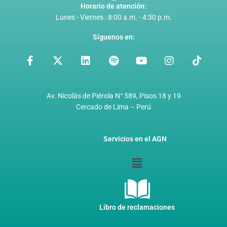
Horario de atención:
Lunes - Viernes : 8:00 a.m. - 4:30 p.m.
Síguenos en:
F
X
L
S
Y
I
T
a
-
i
p
o
n
i
c
t
n
o
u
s
k
e
w
k
t
t
t
t
b
i
e
i
u
a
o
Av. Nicolás de Piérola N° 589, Pisos 18 y 19
o
t
d
f
b
g
k
Cercado de Lima – Perú
o
t
i
y
e
r
k
e
n
a
-
r
m
Servicios en el AGN
f
Menú
Libro de reclamaciones