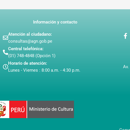
Información y contacto
F
Atención al ciudadano:
a
consultas@agn.gob.pe
c
Central telefónica:
e
(01) 748-4848 (Opción 1)
b
o
Horario de atención:
Av.
o
Lunes - Viernes : 8:00 a.m. - 4:30 p.m.
k
-
f