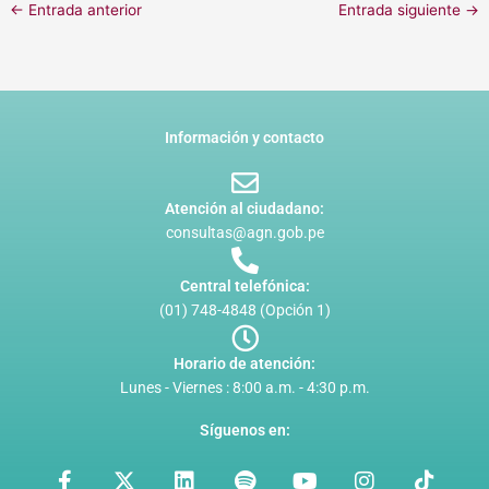
←
Entrada anterior
Entrada siguiente
→
Información y contacto
Atención al ciudadano:
consultas@agn.gob.pe
Central telefónica:
(01) 748-4848 (Opción 1)
Horario de atención:
Lunes - Viernes : 8:00 a.m. - 4:30 p.m.
Síguenos en:
F
X
L
S
Y
I
T