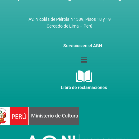
a
-
i
p
o
n
i
c
t
n
o
u
s
k
e
w
k
t
t
t
t
b
i
e
i
u
a
o
Av. Nicolás de Piérola N° 589, Pisos 18 y 19
o
t
d
f
b
g
k
Cercado de Lima – Perú
o
t
i
y
e
r
k
e
n
a
-
r
m
Servicios en el AGN
f
Menú
Libro de reclamaciones