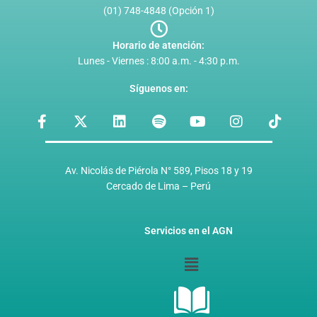
(01) 748-4848 (Opción 1)
Horario de atención:
Lunes - Viernes : 8:00 a.m. - 4:30 p.m.
Síguenos en:
F
X
L
S
Y
I
T
a
-
i
p
o
n
i
c
t
n
o
u
s
k
e
w
k
t
t
t
t
b
i
e
i
u
a
o
Av. Nicolás de Piérola N° 589, Pisos 18 y 19
o
t
d
f
b
g
k
Cercado de Lima – Perú
o
t
i
y
e
r
k
e
n
a
-
r
m
Servicios en el AGN
f
Menú