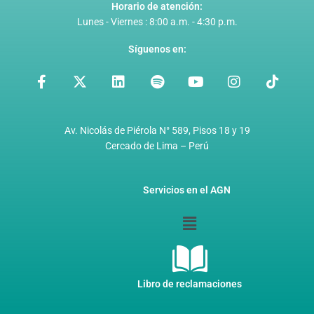
Horario de atención:
Lunes - Viernes : 8:00 a.m. - 4:30 p.m.
Síguenos en:
F
X
L
S
Y
I
T
a
-
i
p
o
n
i
c
t
n
o
u
s
k
e
w
k
t
t
t
t
b
i
e
i
u
a
o
Av. Nicolás de Piérola N° 589, Pisos 18 y 19
o
t
d
f
b
g
k
Cercado de Lima – Perú
o
t
i
y
e
r
k
e
n
a
-
r
m
Servicios en el AGN
f
Menú
Libro de reclamaciones