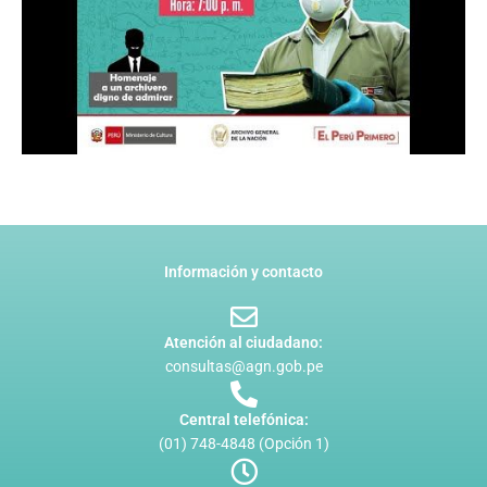
Día del Archivero Peruano
Información y contacto
Atención al ciudadano:
consultas@agn.gob.pe
Central telefónica:
(01) 748-4848 (Opción 1)